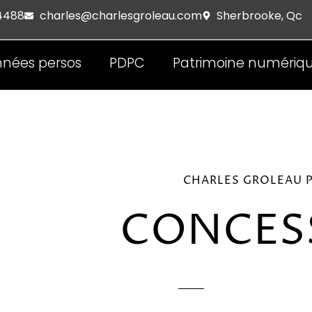
 4488
charles@charlesgroleau.com
Sherbrooke, Qc
nées persos
PDPC
Patrimoine numériq
Services
Actualités
Contact
CHARLES GROLEAU P
CONCES