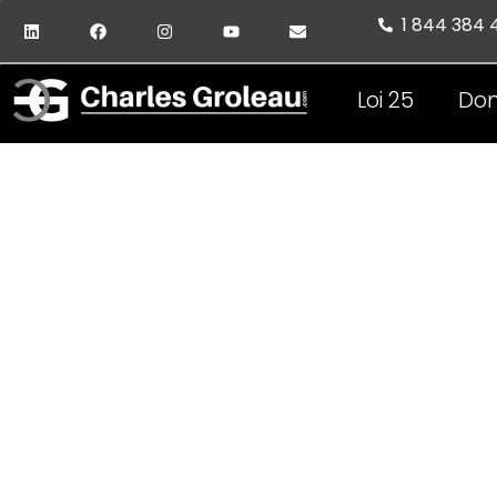
1 844 384
Loi 25
Don