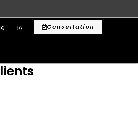
0
Consultation
ue
IA
lients