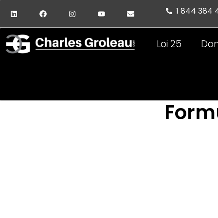
1 844 384
Loi 25
Don
Formu