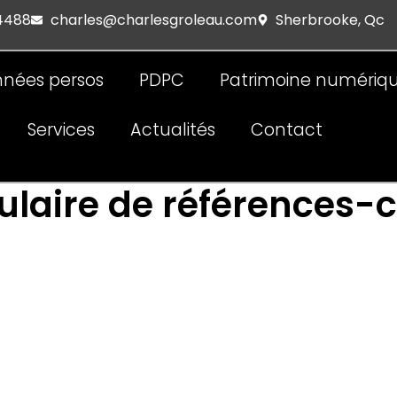
 4488
charles@charlesgroleau.com
Sherbrooke, Qc
nées persos
PDPC
Patrimoine numériq
Services
Actualités
Contact
laire de références-c