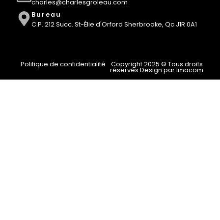
charles@charlesgroleau.com
Bureau
C.P. 212 Succ. St-Élie d'Orford Sherbrooke, Qc J1R 0A1
Politique de confidentialité
Copyright 2025 © Tous droits
réservés Design par Imacom