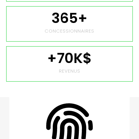
365
+
CONCESSIONNAIRES
+
70
K$
REVENUS