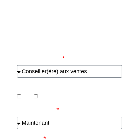
Complétez votre profil
d'évaluation
Type de poste
Travail déjà
Oui
Non
Disponibilité
Prénom