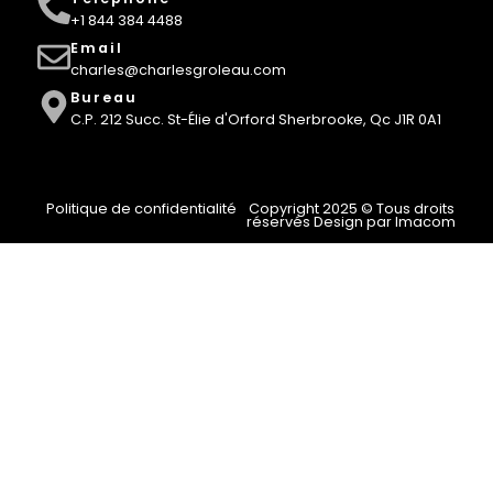
+1 844 384 4488
Email
charles@charlesgroleau.com
Bureau
C.P. 212 Succ. St-Élie d'Orford Sherbrooke, Qc J1R 0A1
Politique de confidentialité
Copyright 2025 © Tous droits
réservés Design par Imacom