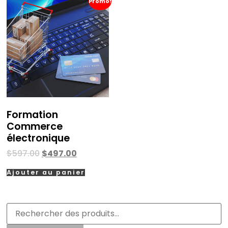
Promo!
Formation
Commerce
électronique
$
597.00
$
497.00
Ajouter au panier