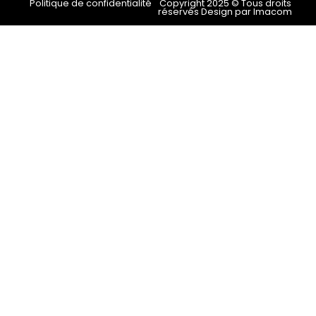
Politique de confidentialité
Copyright 2025 © Tous droits
réservés Design par Imacom