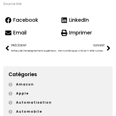
Source link
Facebook
LinkedIn
Email
Imprimer
PRÉCÉDENT
SUIVANT
Milieu de l’enseignement supérieur | Québec crée une instance sur l’intelligence artificielle
Vie numérique | L’IA va-t-elle ruiner ou sauver la planète ?
Catégories
Amazon
Apple
Automatisation
Automobile