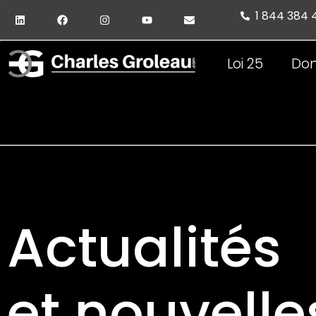
1 844 384
Loi 25
Don
Actualités
et nouvelle