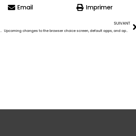
Email
Imprimer
SUIVANT
Désinformation | X apporte des changements à son robot conversationnel
Upcoming changes to the browser choice screen, default apps, and app deletion for EU users – Latest News