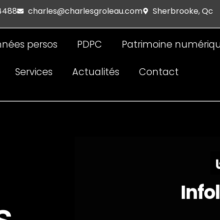
 4488
charles@charlesgroleau.com
Sherbrooke, Qc
nées persos
PDPC
Patrimoine numériq
Services
Actualités
Contact
Info
s