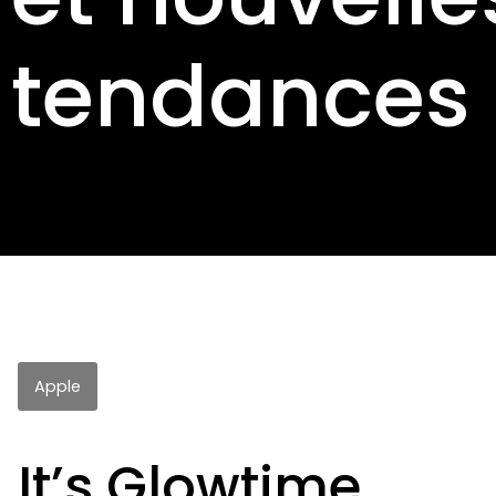
tendances
Apple
It’s Glowtime.