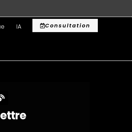
0
Consultation
ue
IA
lettre