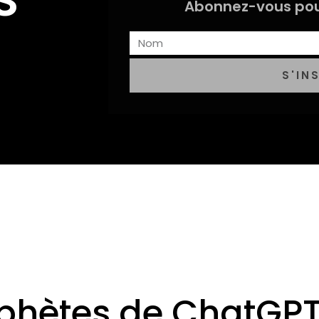
Abonnez-vous pou
S'IN
phètes de ChatGP