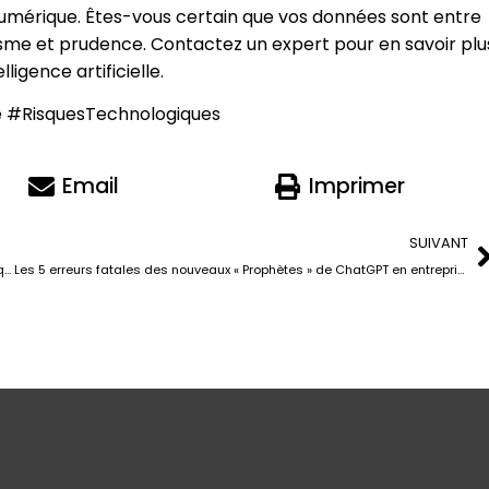
numérique. Êtes-vous certain que vos données sont entre
sme et prudence. Contactez un expert pour en savoir plu
ligence artificielle.
 #RisquesTechnologiques
Email
Imprimer
SUIVANT
Les nouveaux prophètes de Chat GPT : les maîtres de l’univers (ou presque)
Les 5 erreurs fatales des nouveaux « Prophètes » de ChatGPT en entreprise