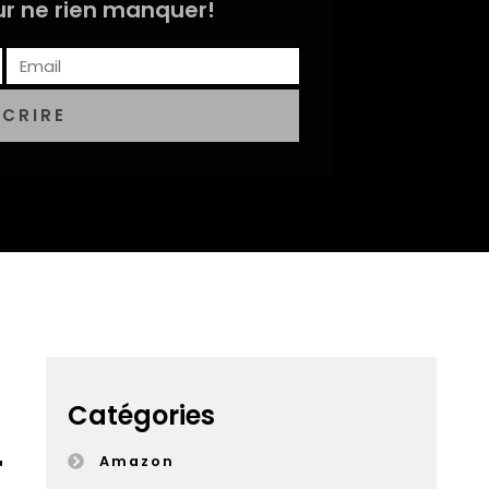
r ne rien manquer!
SCRIRE
Catégories
T
Amazon