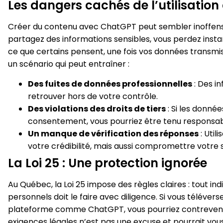
Les dangers cachés de l’utilisatio
Créer du contenu avec ChatGPT peut sembler inoffensif,
partagez des informations sensibles, vous perdez ins
ce que certains pensent, une fois vos données transmise
un scénario qui peut entraîner :
Des fuites de données professionnelles
: Des i
retrouver hors de votre contrôle.
Des violations des droits de tiers
: Si les donné
consentement, vous pourriez être tenu responsab
Un manque de vérification des réponses
: Util
votre crédibilité, mais aussi compromettre votre s
La Loi 25 : Une protection ignorée
Au Québec, la Loi 25 impose des règles claires : tout i
personnels doit le faire avec diligence. Si vous téléve
plateforme comme ChatGPT, vous pourriez contrevenir à
exigences légales n’est pas une excuse et pourrait vou