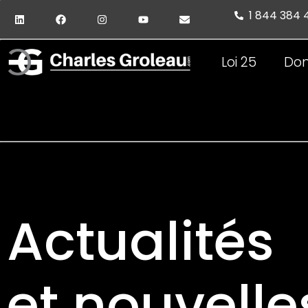
1 844 384
Loi 25
Don
Actualités
et nouvelle