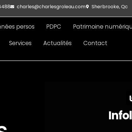
 4488
charles@charlesgroleau.com
Sherbrooke, Qc
nées persos
PDPC
Patrimoine numériq
Services
Actualités
Contact
Info
s