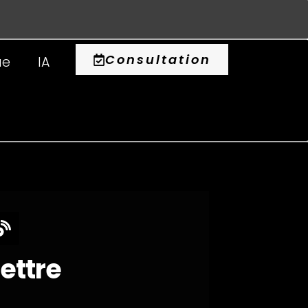
0
Consultation
ue
IA
lettre