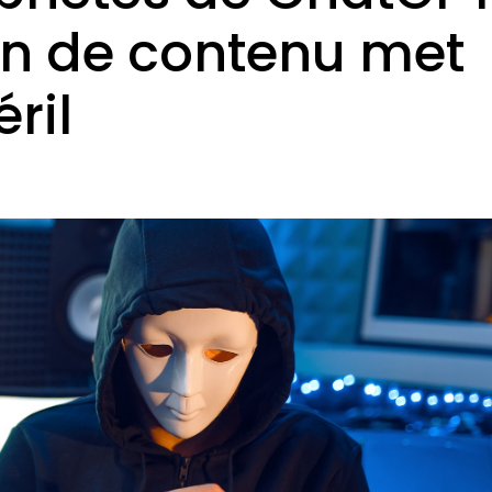
on de contenu met
ril