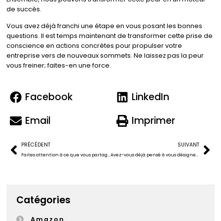
de succès.
Vous avez déjà franchi une étape en vous posant les bonnes
questions. Il est temps maintenant de transformer cette prise de
conscience en actions concrètes pour propulser votre
entreprise vers de nouveaux sommets. Ne laissez pas la peur
vous freiner; faites-en une force.
Facebook
LinkedIn
Email
Imprimer
PRÉCÉDENT
SUIVANT
Faites attention à ce que vous partagez sur les plateformes d’IA comme ChatGPT
Avez-vous déjà pensé à vous désigner un héritier numérique ?
Catégories
Amazon