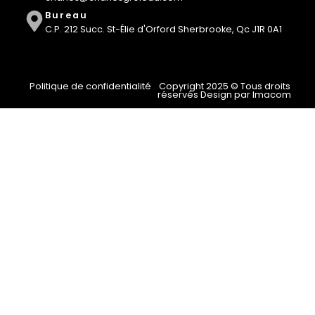
Bureau
C.P. 212 Succ. St-Élie d'Orford Sherbrooke, Qc J1R 0A1
Politique de confidentialité
Copyright 2025 © Tous droits
réservés Design par Imacom