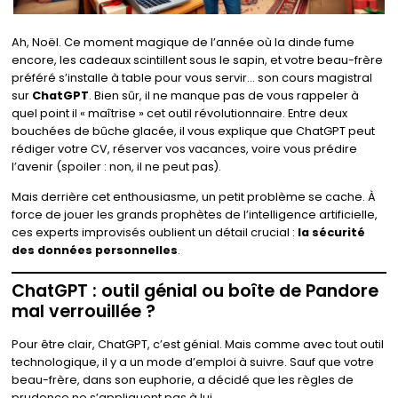
Ah, Noël. Ce moment magique de l’année où la dinde fume
encore, les cadeaux scintillent sous le sapin, et votre beau-frère
préféré s’installe à table pour vous servir… son cours magistral
sur
ChatGPT
. Bien sûr, il ne manque pas de vous rappeler à
quel point il « maîtrise » cet outil révolutionnaire. Entre deux
bouchées de bûche glacée, il vous explique que ChatGPT peut
rédiger votre CV, réserver vos vacances, voire vous prédire
l’avenir (spoiler : non, il ne peut pas).
Mais derrière cet enthousiasme, un petit problème se cache. À
force de jouer les grands prophètes de l’intelligence artificielle,
ces experts improvisés oublient un détail crucial :
la sécurité
des données personnelles
.
ChatGPT : outil génial ou boîte de Pandore
mal verrouillée ?
Pour être clair, ChatGPT, c’est génial. Mais comme avec tout outil
technologique, il y a un mode d’emploi à suivre. Sauf que votre
beau-frère, dans son euphorie, a décidé que les règles de
prudence ne s’appliquent pas à lui.