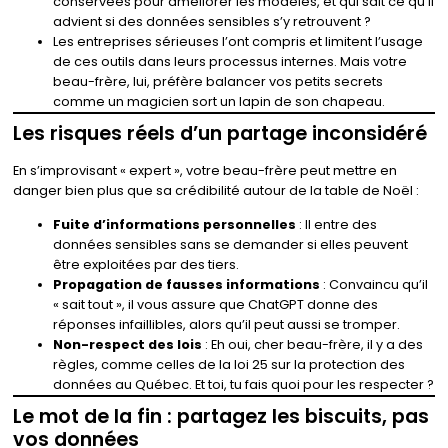
conservées pour améliorer les modèles, et qui sait ce qu’il
advient si des données sensibles s’y retrouvent ?
Les entreprises sérieuses l’ont compris et limitent l’usage
de ces outils dans leurs processus internes. Mais votre
beau-frère, lui, préfère balancer vos petits secrets
comme un magicien sort un lapin de son chapeau.
Les risques réels d’un partage inconsidéré
En s’improvisant « expert », votre beau-frère peut mettre en
danger bien plus que sa crédibilité autour de la table de Noël :
Fuite d’informations personnelles
: Il entre des
données sensibles sans se demander si elles peuvent
être exploitées par des tiers.
Propagation de fausses informations
: Convaincu qu’il
« sait tout », il vous assure que ChatGPT donne des
réponses infaillibles, alors qu’il peut aussi se tromper.
Non-respect des lois
: Eh oui, cher beau-frère, il y a des
règles, comme celles de la loi 25 sur la protection des
données au Québec. Et toi, tu fais quoi pour les respecter ?
Le mot de la fin : partagez les biscuits, pas
vos données