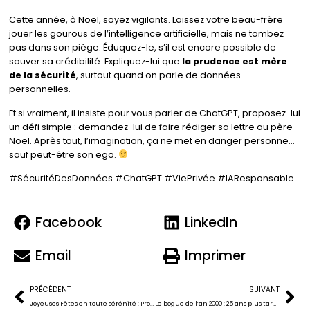
Cette année, à Noël, soyez vigilants. Laissez votre beau-frère
jouer les gourous de l’intelligence artificielle, mais ne tombez
pas dans son piège. Éduquez-le, s’il est encore possible de
sauver sa crédibilité. Expliquez-lui que
la prudence est mère
de la sécurité
, surtout quand on parle de données
personnelles.
Et si vraiment, il insiste pour vous parler de ChatGPT, proposez-lui
un défi simple : demandez-lui de faire rédiger sa lettre au père
Noël. Après tout, l’imagination, ça ne met en danger personne…
sauf peut-être son ego.
#SécuritéDesDonnées #ChatGPT #ViePrivée #IAResponsable
Facebook
LinkedIn
Email
Imprimer
PRÉCÉDENT
SUIVANT
Joyeuses Fêtes en toute sérénité : Protégez vos données personnelles
Le bogue de l’an 2000 : 25 ans plus tard, on attend encore le crash!