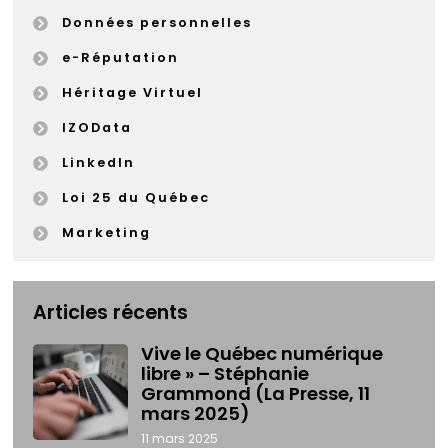
Données personnelles
e-Réputation
Héritage Virtuel
IZOData
LinkedIn
Loi 25 du Québec
Marketing
Articles récents
Vive le Québec numérique
libre » – Stéphanie
Grammond (La Presse, 11
mars 2025)
11 mars 2025