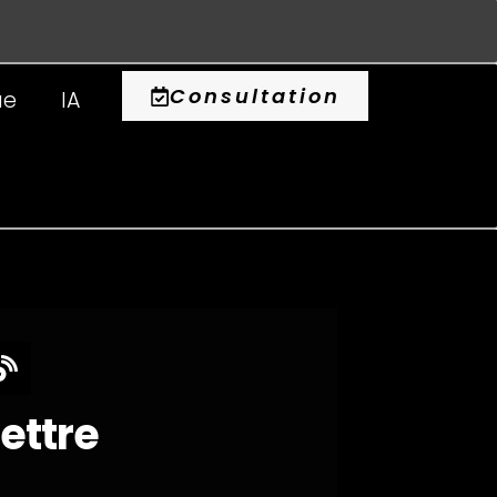
0
Consultation
ue
IA
lettre