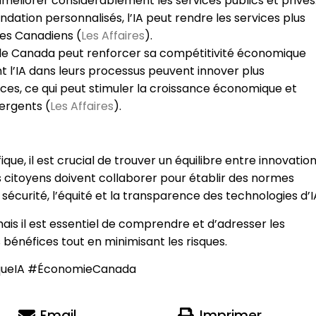
d’améliorer considérablement les services publics et privés
ation personnalisés, l’IA peut rendre les services plus
les Canadiens​ (
Les Affaires
)​.
, le Canada peut renforcer sa compétitivité économique
nt l’IA dans leurs processus peuvent innover plus
ices, ce qui peut stimuler la croissance économique et
rgents​ (
Les Affaires
)​.
que, il est crucial de trouver un équilibre entre innovatio
es citoyens doivent collaborer pour établir des normes
sécurité, l’équité et la transparence des technologies d’I
ais il est essentiel de comprendre et d’adresser les
bénéfices tout en minimisant les risques.
thiqueIA #ÉconomieCanada
Email
Imprimer