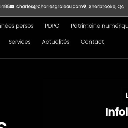
 4488
charles@charlesgroleau.com
Sherbrooke, Qc
nées persos
PDPC
Patrimoine numériq
Services
Actualités
Contact
Info
s