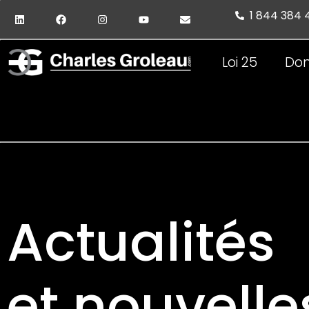
1 844 384
Loi 25
Don
Actualités
et nouvelle