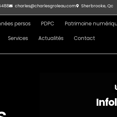
 4488
charles@charlesgroleau.com
Sherbrooke, Qc
nées persos
PDPC
Patrimoine numériq
Services
Actualités
Contact
Info
s