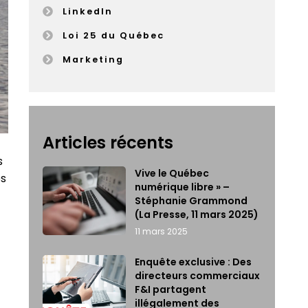
LinkedIn
Loi 25 du Québec
Marketing
Articles récents
s
Vive le Québec
es
numérique libre » –
Stéphanie Grammond
(La Presse, 11 mars 2025)
11 mars 2025
Enquête exclusive : Des
directeurs commerciaux
F&I partagent
illégalement des