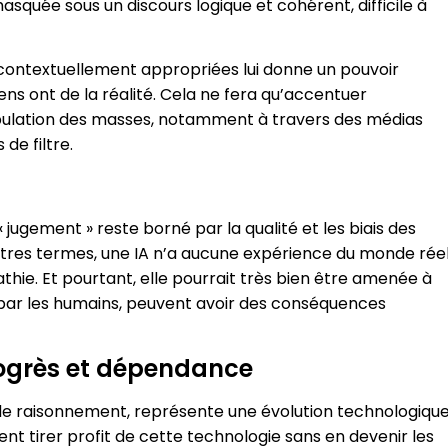
squée sous un discours logique et cohérent, difficile à
s contextuellement appropriées lui donne un pouvoir
ns ont de la réalité. Cela ne fera qu’accentuer
nipulation des masses, notamment à travers des médias
de filtre.
 jugement » reste borné par la qualité et les biais des
autres termes, une IA n’a aucune expérience du monde réel
pathie. Et pourtant, elle pourrait très bien être amenée à
es par les humains, peuvent avoir des conséquences
progrès et dépendance
és de raisonnement, représente une évolution technologiqu
t tirer profit de cette technologie sans en devenir les