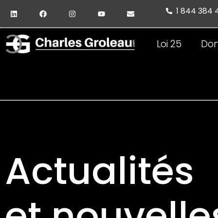
1 844 384
Loi 25
Don
Actualités
et nouvelle