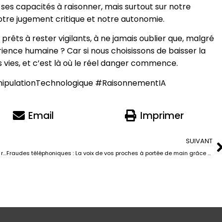
 ses capacités à raisonner, mais surtout sur notre
otre jugement critique et notre autonomie.
rêts à rester vigilants, à ne jamais oublier que, malgré
ience humaine ? Car si nous choisissons de baisser la
 vies, et c’est là où le réel danger commence.
anipulationTechnologique #RaisonnementIA
Email
Imprimer
SUIVANT
Attention à l’effet ChatGPT : Pourquoi vous ne devriez pas laisser une IA résoudre tous vos problèmes
Fraudes téléphoniques : La voix de vos proches à portée de main grâce à l’IA