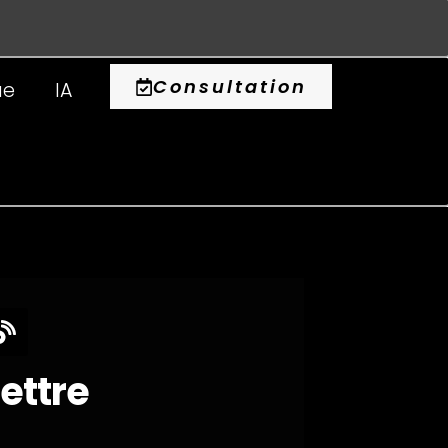
0
Consultation
ue
IA
lettre