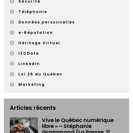
Sécurité
Téléphonie
Données personnelles
e-Réputation
Héritage Virtuel
IZOData
LinkedIn
Loi 25 du Québec
Marketing
Articles récents
Vive le Québec numérique
libre » – Stéphanie
Grammond (La Presse, 11