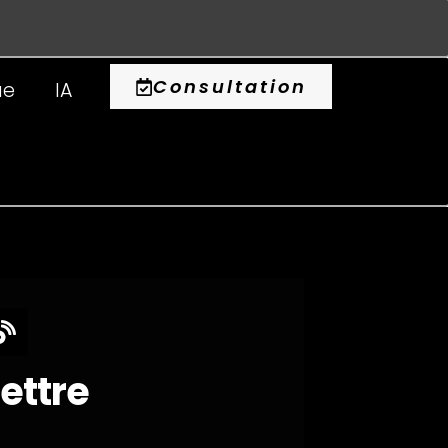
0
Consultation
ue
IA
lettre