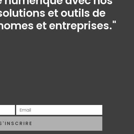
ine numérique avec nos
olutions et outils de
onomes et entreprises."
S'INSCRIRE