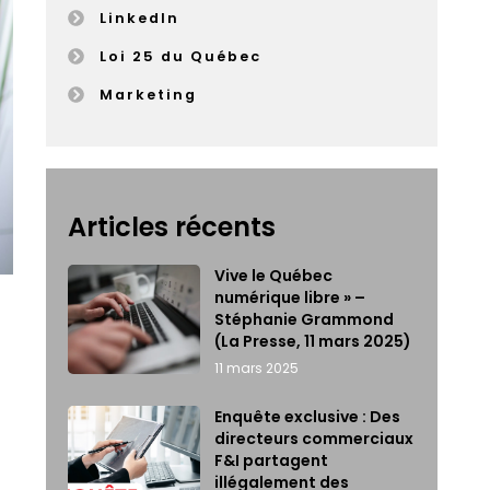
LinkedIn
Loi 25 du Québec
Marketing
Articles récents
Vive le Québec
numérique libre » –
Stéphanie Grammond
(La Presse, 11 mars 2025)
11 mars 2025
Enquête exclusive : Des
directeurs commerciaux
F&I partagent
illégalement des