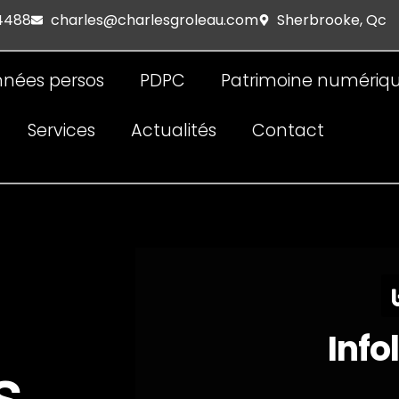
 4488
charles@charlesgroleau.com
Sherbrooke, Qc
nées persos
PDPC
Patrimoine numériq
Services
Actualités
Contact
Info
s