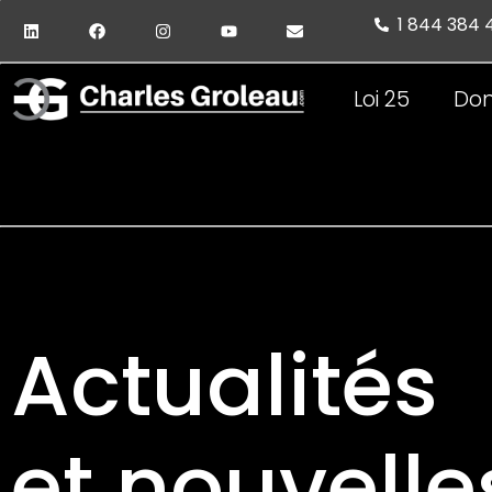
1 844 384
Loi 25
Don
Actualités
et nouvelle