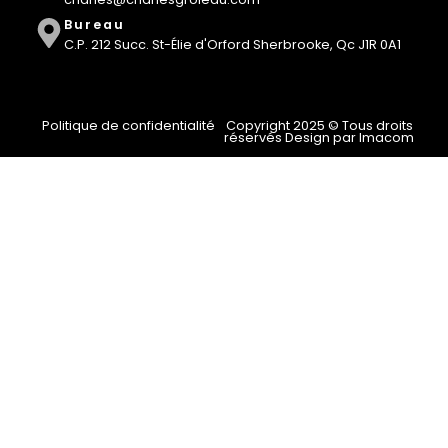
Bureau
C.P. 212 Succ. St-Élie d'Orford Sherbrooke, Qc J1R 0A1
Politique de confidentialité
Copyright 2025 © Tous droits
réservés Design par Imacom