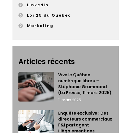
LinkedIn
Loi 25 du Québec
Marketing
Articles récents
Vive le Québec
numérique libre » –
Stéphanie Grammond
(La Presse, 11 mars 2025)
11 mars 2025
Enquête exclusive : Des
directeurs commerciaux
F&I partagent
illégalement des