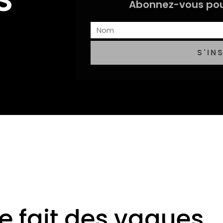
Abonnez-vous pou
S'IN
 fait des vagues