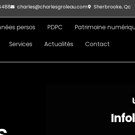
 4488
charles@charlesgroleau.com
Sherbrooke, Qc
nées persos
PDPC
Patrimoine numériq
Services
Actualités
Contact
Info
s