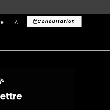
0
Consultation
ue
IA
lettre