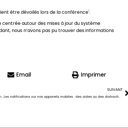
1
ient être dévoilés lors de la conférence​
​.
 centrée autour des mises à jour du système
ndant, nous n’avons pas pu trouver des informations
Email
Imprimer
SUIVANT
5 conseils pour bien choisir son service infonuagique de gestion de fichiers
Les notifications sur nos appareils mobiles : des aides ou des distractions ?