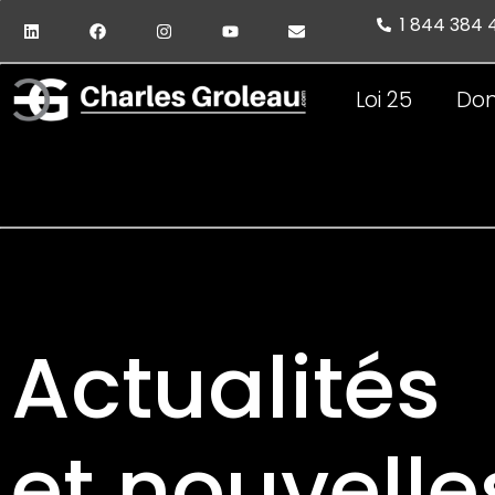
1 844 384
Loi 25
Don
Actualités
et nouvelle