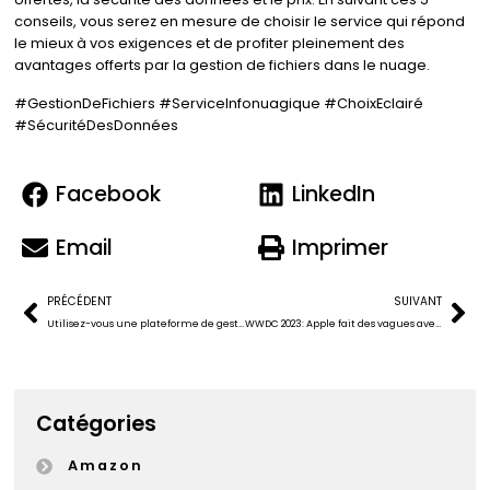
conseils, vous serez en mesure de choisir le service qui répond
le mieux à vos exigences et de profiter pleinement des
avantages offerts par la gestion de fichiers dans le nuage.
#GestionDeFichiers #ServiceInfonuagique #ChoixEclairé
#SécuritéDesDonnées
Facebook
LinkedIn
Email
Imprimer
PRÉCÉDENT
SUIVANT
Utilisez-vous une plateforme de gestion de projet collaborative pour mener à terme vos réalisations pour votre organisation et vos clients ?
WWDC 2023: Apple fait des vagues avec le lancement de iOS 17, un nouveau casque de VR et plus encore
Catégories
Amazon