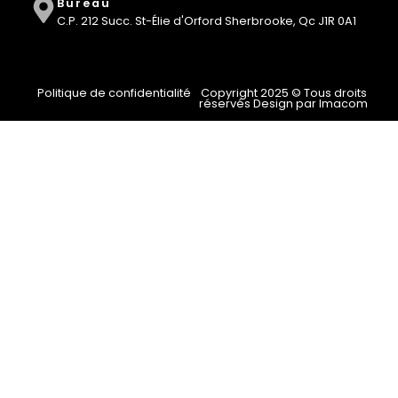
Bureau
C.P. 212 Succ. St-Élie d'Orford Sherbrooke, Qc J1R 0A1
Politique de confidentialité
Copyright 2025 © Tous droits
réservés Design par Imacom