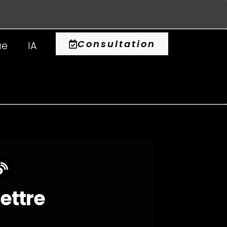
0
Consultation
ue
IA
lettre