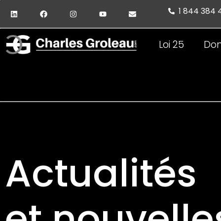
1 844 384
Loi 25
Don
Actualités
et nouvelle