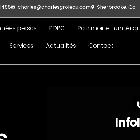
 4488
charles@charlesgroleau.com
Sherbrooke, Qc
nées persos
PDPC
Patrimoine numériq
Services
Actualités
Contact
Info
s