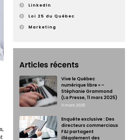
LinkedIn
Loi 25 du Québec
Marketing
Articles récents
Vive le Québec
numérique libre » –
Stéphanie Grammond
(La Presse, 11 mars 2025)
11 mars 2025
Enquête exclusive : Des
directeurs commerciaux
s,
F&I partagent
nt
illégalement des