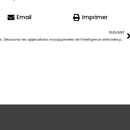
Email
Imprimer
SUIVANT
Les dangers d’une confiance aveugle envers ChatGPT : Et si vous perdiez plus que vous ne gagniez?
Découvrez les applications insoupçonnées de l’intelligence artificielle pour votre entreprise !