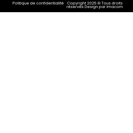
Politique de confidentialité
Copyright 2025 © Tous droits
réservés Design par Imacom