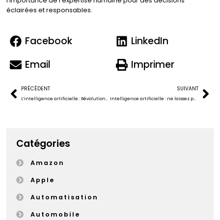
l’importance de l’expertise humaine pour des décisions
éclairées et responsables.
Facebook
LinkedIn
Email
Imprimer
PRÉCÉDENT
SUIVANT
L’intelligence artificielle : Révolutionner la gestion des demandes en ligne dans l’industrie automobile
Intelligence artificielle : ne laissez pas les machines penser pour vous !
Catégories
Amazon
Apple
Automatisation
Automobile