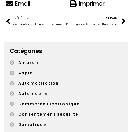
Email
Imprimer
PRÉCÉDENT
SUIVANT
Vie numérique | L’IA va-t-elle ruiner ou sauver la planète ?
L’Intelligence Artificielle : Une révolution à ne pas sous-estimer pour les entrepreneurs
Catégories
Amazon
Apple
Automatisation
Automobile
Commerce Électronique
Consentement sécurité
Domotique