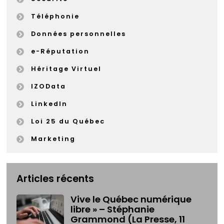
Téléphonie
Données personnelles
e-Réputation
Héritage Virtuel
IZOData
LinkedIn
Loi 25 du Québec
Marketing
Articles récents
Vive le Québec numérique
libre » – Stéphanie
Grammond (La Presse, 11