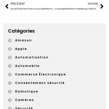
PRÉCÉDENT
SUIVANT
Le confinement sourit aux plateformes vidéo
Cinq applications mobiles qui facilitent la rentrée scolaire de toute la famille
Catégories
Amazon
Apple
Automatisation
Automobile
Commerce Électronique
Consentement sécurité
Domotique
Caméras
Sécurité