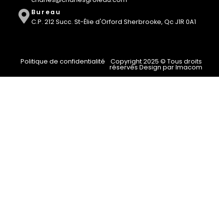
Bureau
C.P. 212 Succ. St-Élie d'Orford Sherbrooke, Qc J1R 0A1
Politique de confidentialité
Copyright 2025 © Tous droits
réservés Design par Imacom