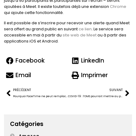
jusqu’à 50 participants et participantes sur l’écran – seront
ajoutées à Meet. Il existe toutefois déjà une extension
Chrome
qui ajoute cette fonctionnalité.
Il est possible de s’inscrire pour recevoir une alerte quand Meet
sera offert au grand public en suivant
ce lien
. Le service sera
accessible en mai à partir du
site web de Meet
ou à partir des
applications iOS et Android.
Facebook
LinkedIn
Email
Imprimer
PRÉCÉDENT
SUIVANT
Pourquoi FaceTime ne peut remplacer les rencontres en personne
COVID-19 : l’OMS pourrait mettre au point sa propre application de traçage
Catégories
Amazon