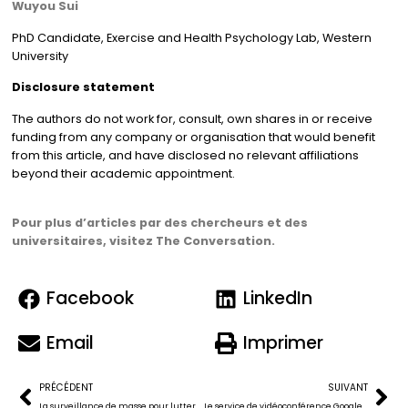
Wuyou Sui
PhD Candidate, Exercise and Health Psychology Lab, Western
University
Disclosure statement
The authors do not work for, consult, own shares in or receive
funding from any company or organisation that would benefit
from this article, and have disclosed no relevant affiliations
beyond their academic appointment.
Pour plus d’articles par des chercheurs et des
universitaires, visitez The Conversation.
Facebook
LinkedIn
Email
Imprimer
PRÉCÉDENT
SUIVANT
La surveillance de masse pour lutter contre la pandémie?
Le service de vidéoconférence Google Meet bientôt gratuit