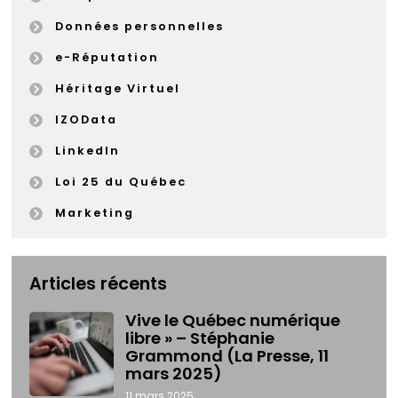
Données personnelles
e-Réputation
Héritage Virtuel
IZOData
LinkedIn
Loi 25 du Québec
Marketing
Articles récents
Vive le Québec numérique
libre » – Stéphanie
Grammond (La Presse, 11
mars 2025)
11 mars 2025