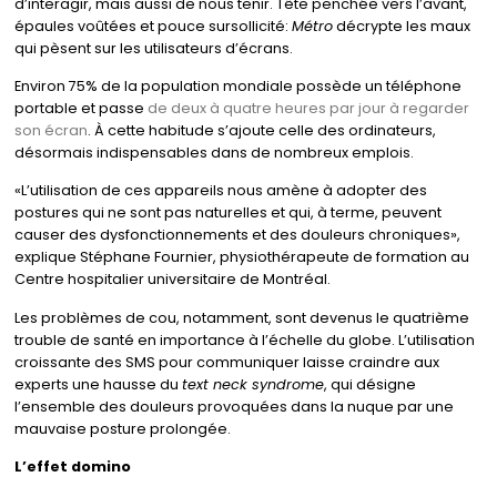
d’interagir, mais aussi de nous tenir. Tête penchée vers l’avant,
épaules voûtées et pouce sursollicité:
Métro
décrypte les maux
qui pèsent sur les utilisateurs d’écrans.
Environ 75% de la population mondiale possède un téléphone
portable et passe
de deux à quatre heures par jour à regarder
son écran
. À cette habitude s’ajoute celle des ordinateurs,
désormais indispensables dans de nombreux emplois.
«L’utilisation de ces appareils nous amène à adopter des
postures qui ne sont pas naturelles et qui, à terme, peuvent
causer des dysfonctionnements et des douleurs chroniques»,
explique Stéphane Fournier, physiothérapeute de formation au
Centre hospitalier universitaire de Montréal.
Les problèmes de cou, notamment, sont devenus le quatrième
trouble de santé en importance à l’échelle du globe. L’utilisation
croissante des SMS pour communiquer laisse craindre aux
experts une hausse du
text neck syndrome
, qui désigne
l’ensemble des douleurs provoquées dans la nuque par une
mauvaise posture prolongée.
L’effet domino