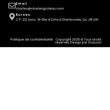
Email
charles@charlesgroleau.com
Bureau
C.P. 212 Succ. St-Élie d'Orford Sherbrooke, Qc J1R 0A1
Politique de confidentialité
Copyright 2025 © Tous droits
réservés Design par Imacom