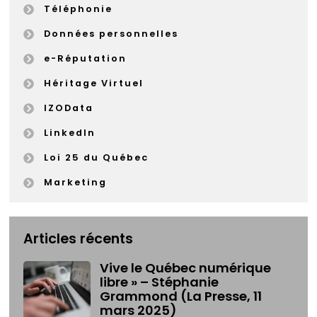
Téléphonie
Données personnelles
e-Réputation
Héritage Virtuel
IZOData
LinkedIn
Loi 25 du Québec
Marketing
Articles récents
Vive le Québec numérique
libre » – Stéphanie
Grammond (La Presse, 11
mars 2025)