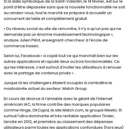
Si la date symbolique de la Saint-Valentin, le 14 février, est sur le
point d’être dépassée sans que la nouvelle fonctionnalité ne soit
au rendez-vous, tout le marché se prépare à accueillir un
concurrent de taille et complètement gratuit.
« Du réseau social au site de rencontre, il n’y a qu’un pas qui ne
demande pas un énorme investissement technologique »,
analyse Julien Pillot, enseignant-chercheur à l’école de
commerce Inseec.
Selon lui, Facebook « a copié tout ce qui marchait bien sur les
autres applications et rajouté deux ou trois fonctionnalités. Ce
qui les intéresse, c’est surtout d’inciter les utilisateurs à renouer
avec le partage de contenus privés ».
Jusque là les challengers étaient occupés à combattre le
mastodonte actuel du secteur: Match Group.
En cours de divorce à l’amiable avec le géant de l’internet
américain IAC, la firme contrôle des marques populaires
comme Hinge, OKCupid, le site Match.com, le groupe Meetic. Et
surtout l’ultra dominante et très rentable application Tinder,
lancée en 2012, et première au classement des dépenses
utilisateurs parmi toutes les applications confondues (hors jeux)