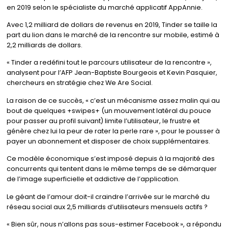
en 2019 selon le spécialiste du marché applicatif AppAnnie.
Avec 1,2 milliard de dollars de revenus en 2019, Tinder se taille la
part du lion dans le marché de la rencontre sur mobile, estimé à
2,2 milliards de dollars.
« Tinder a redéfini tout le parcours utilisateur de la rencontre »,
analysent pour l’AFP Jean-Baptiste Bourgeois et Kevin Pasquier,
chercheurs en stratégie chez We Are Social.
La raison de ce succès, « c’est un mécanisme assez malin qui au
bout de quelques +swipes+ (un mouvement latéral du pouce
pour passer au profil suivant) limite l’utilisateur, le frustre et
génère chez lui la peur de rater la perle rare », pour le pousser à
payer un abonnement et disposer de choix supplémentaires.
Ce modèle économique s’est imposé depuis à la majorité des
concurrents qui tentent dans le même temps de se démarquer
de l’image superficielle et addictive de l’application.
Le géant de l’amour doit-il craindre l’arrivée sur le marché du
réseau social aux 2,5 milliards d’utilisateurs mensuels actifs ?
« Bien sûr, nous n’allons pas sous-estimer Facebook », a répondu