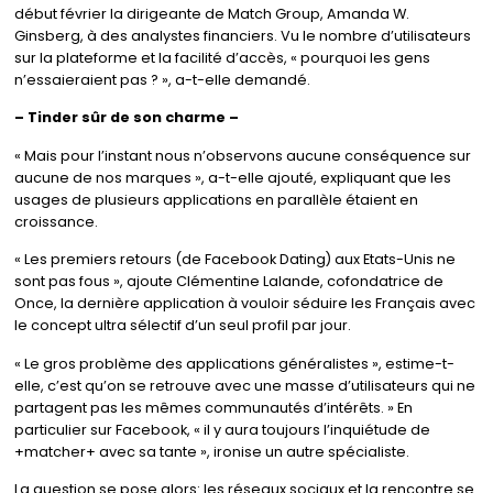
début février la dirigeante de Match Group, Amanda W.
Ginsberg, à des analystes financiers. Vu le nombre d’utilisateurs
sur la plateforme et la facilité d’accès, « pourquoi les gens
n’essaieraient pas ? », a-t-elle demandé.
– Tinder sûr de son charme –
« Mais pour l’instant nous n’observons aucune conséquence sur
aucune de nos marques », a-t-elle ajouté, expliquant que les
usages de plusieurs applications en parallèle étaient en
croissance.
« Les premiers retours (de Facebook Dating) aux Etats-Unis ne
sont pas fous », ajoute Clémentine Lalande, cofondatrice de
Once, la dernière application à vouloir séduire les Français avec
le concept ultra sélectif d’un seul profil par jour.
« Le gros problème des applications généralistes », estime-t-
elle, c’est qu’on se retrouve avec une masse d’utilisateurs qui ne
partagent pas les mêmes communautés d’intérêts. » En
particulier sur Facebook, « il y aura toujours l’inquiétude de
+matcher+ avec sa tante », ironise un autre spécialiste.
La question se pose alors: les réseaux sociaux et la rencontre se