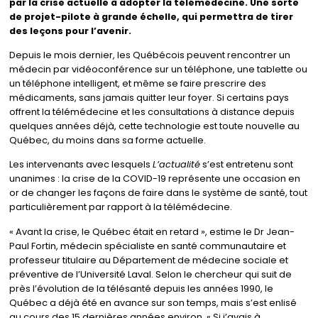
par la crise actuelle à adopter la télémédecine. Une sorte
de projet-pilote à grande échelle, qui permettra de tirer
des leçons pour l’avenir.
Depuis le mois dernier, les Québécois peuvent rencontrer un
médecin par vidéoconférence sur un téléphone, une tablette ou
un téléphone intelligent, et même se faire prescrire des
médicaments, sans jamais quitter leur foyer. Si certains pays
offrent la télémédecine et les consultations à distance depuis
quelques années déjà, cette technologie est toute nouvelle au
Québec, du moins dans sa forme actuelle.
Les intervenants avec lesquels
L’actualité
s’est entretenu sont
unanimes : la crise de la COVID-19 représente une occasion en
or de changer les façons de faire dans le système de santé, tout
particulièrement par rapport à la télémédecine.
« Avant la crise, le Québec était en retard », estime le Dr Jean-
Paul Fortin, médecin spécialiste en santé communautaire et
professeur titulaire au Département de médecine sociale et
préventive de l’Université Laval. Selon le chercheur qui suit de
près l’évolution de la télésanté depuis les années 1990, le
Québec a déjà été en avance sur son temps, mais s’est enlisé
au cours des 15 dernières années environ. « Si j’avais à