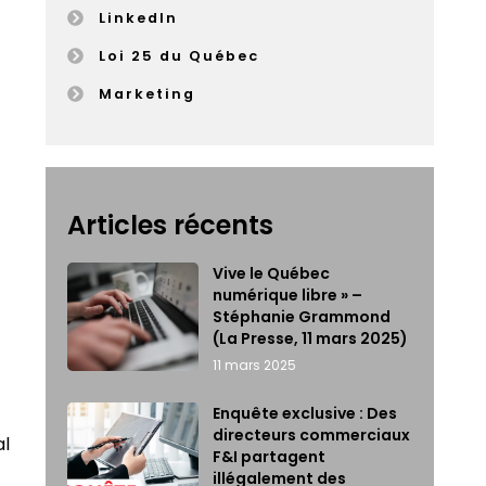
LinkedIn
Loi 25 du Québec
Marketing
Articles récents
Vive le Québec
numérique libre » –
Stéphanie Grammond
(La Presse, 11 mars 2025)
11 mars 2025
Enquête exclusive : Des
directeurs commerciaux
al
F&I partagent
illégalement des