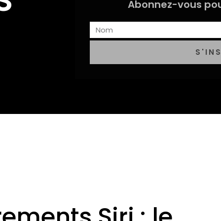
Abonnez-vous pou
S'IN
ements Siri : le