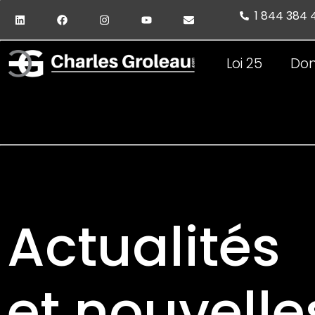
1 844 384
Loi 25
Don
Actualités
et nouvelle