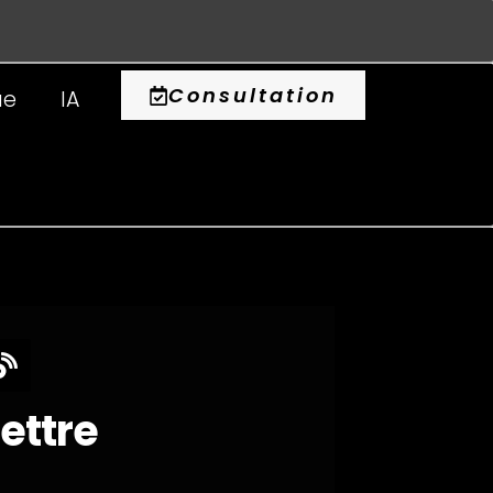
0
Consultation
ue
IA
lettre