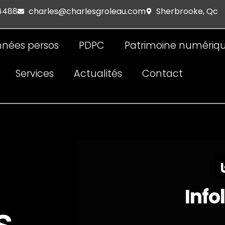
 4488
charles@charlesgroleau.com
Sherbrooke, Qc
nées persos
PDPC
Patrimoine numériq
Services
Actualités
Contact
Info
s