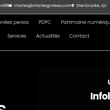
 4488
charles@charlesgroleau.com
Sherbrooke, Qc
nées persos
PDPC
Patrimoine numériq
Services
Actualités
Contact
Info
s