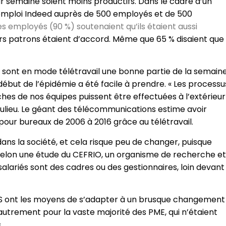
r semaine soient moins productifs. Dans le cadre d’un
mploi Indeed auprès de 500 employés et de 500
s employés (90 %) soutenaient qu’ils étaient aussi
 leurs patrons étaient d’accord. Même que 65 % disaient que
sont en mode télétravail une bonne partie de la semaine
début de l’épidémie a été facile à prendre. « Les processu
ches de nos équipes puissent être effectuées à l’extérieur
aulieu. Le géant des télécommunications estime avoir
pour bureaux de 2006 à 2016 grâce au télétravail.
dans la société, et cela risque peu de changer, puisque
 selon une étude du CEFRIO, un organisme de recherche et
 salariés sont des cadres ou des gestionnaires, loin devant
S ont les moyens de s’adapter à un brusque changement
a autrement pour la vaste majorité des PME, qui n’étaient
.