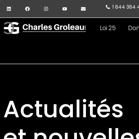
1 844 384
Loi 25
Don
Actualités
et nouvelle