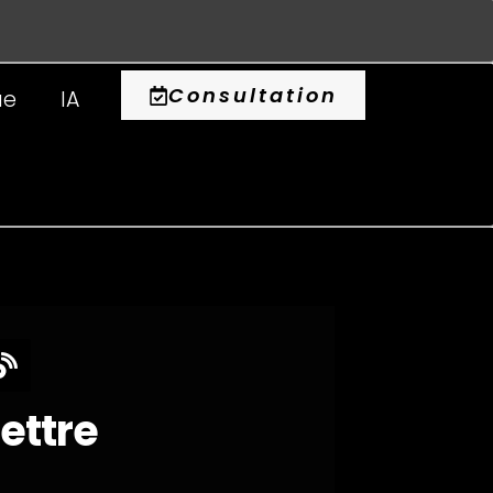
0
Consultation
ue
IA
lettre