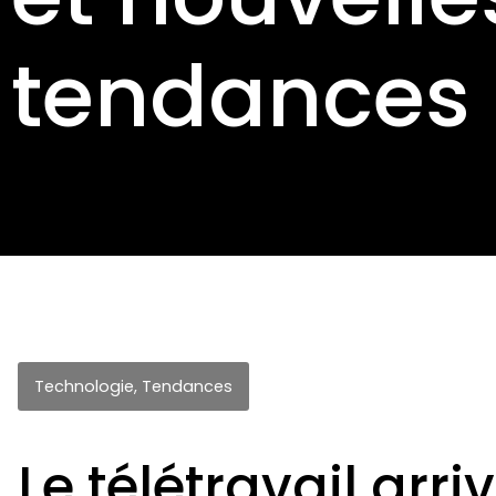
tendances
Technologie
,
Tendances
Le télétravail arr