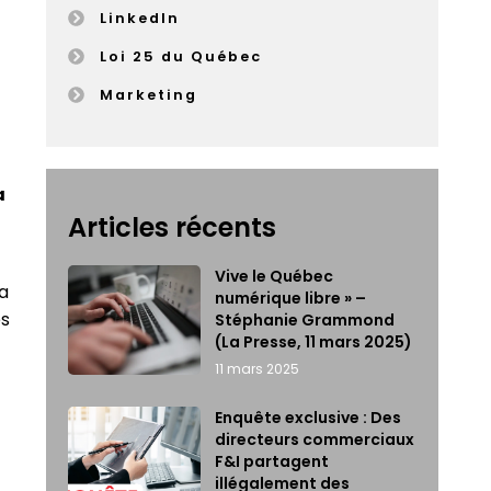
LinkedIn
Loi 25 du Québec
Marketing
a
Articles récents
Vive le Québec
la
numérique libre » –
es
Stéphanie Grammond
(La Presse, 11 mars 2025)
11 mars 2025
Enquête exclusive : Des
directeurs commerciaux
F&I partagent
illégalement des