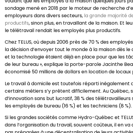
voulant que les employés à la maison quelques jours pa
sondage mené en 2018 par le moteur de recherche d’e
employeurs dans divers secteurs,
la grande majorité de
productifs
, sinon plus, en travaillant de la maison. Et
le télétravail rendait les employés plus productifs.
Chez TELUS, où depuis 2006 près de 70 % des employés 
la décision d’envoyer tout le monde à la maison dès le 
et la technologie étaient déjà en place pour que les tâ
de leur bureau », explique la porte-parole Jacinthe Be
économisé 50 millions de dollars en location de locaux 
Le travail à domicile est toutefois réparti inégalement 
certains métiers s’y prêtent difficilement. Au Québec,
d’innovation sans but lucratif, 38 % des télétravailleurs
les employés de bureau (16 %) et les techniciens (8 %).
Si les grandes sociétés comme Hydro-Québec et TELU
dans l’organisation du travail, souvent coûteux, il en v
pas préparées à une décentralisation de leurs activités