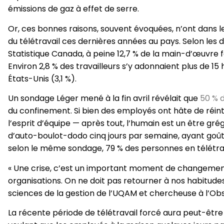
émissions de gaz à effet de serre.
Or, ces bonnes raisons, souvent évoquées, n’ont dans 
du télétravail ces dernières années au pays. Selon les
Statistique Canada, à peine 12,7 % de la main-d’œuvre f
Environ 2,8 % des travailleurs s’y adonnaient plus de 
États-Unis (3,1 %).
Un sondage Léger mené à la fin avril révélait que
50 % d
du confinement. Si bien des employés ont hâte de réint
l’esprit d’équipe — après tout, l’humain est un être gré
d’auto-boulot-dodo cinq jours par semaine, ayant goûté 
selon le même sondage, 79 % des personnes en télétrava
« Une crise, c’est un important moment de changement.
organisations. On ne doit pas retourner à nos habitude
sciences de la gestion de l’UQAM et chercheuse à l’Obse
La récente période de télétravail forcé aura peut-êtr