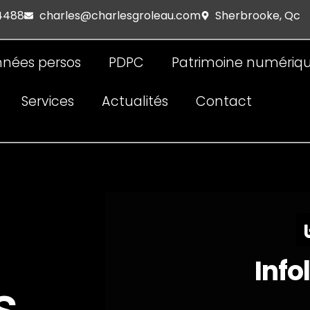
 4488
charles@charlesgroleau.com
Sherbrooke, Qc
nées persos
PDPC
Patrimoine numériq
Services
Actualités
Contact
Info
s