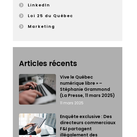
LinkedIn
Loi 25 du Québec
Marketing
Articles récents
Vive le Québec
numérique libre » –
Stéphanie Grammond
(La Presse, 11 mars 2025)
11 mars 2025
Enquête exclusive : Des
directeurs commerciaux
F&I partagent
illégalement des