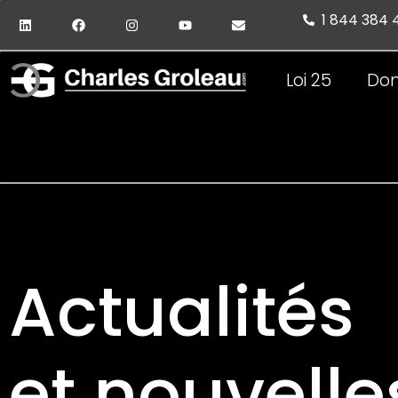
1 844 384
Loi 25
Don
Actualités
et nouvelle