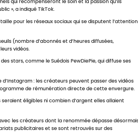
els qui récompenseront le soin et la passion qu’ils
lic », a indiqué TikTok.
aille pour les réseaux sociaux qui se disputent l’attention
euils (nombre d’abonnés et d’heures diffusées,
eurs vidéos.
 des stars, comme le Suédois PewDiePie, qui diffuse ses
le d’Instagram : les créateurs peuvent passer des vidéos
e programme de rémunération directe de cette envergure.
eraient éligibles ni combien d’argent elles allaient
ens avec les créateurs dont la renommée dépasse désormai
riats publicitaires et se sont retrouvés sur des