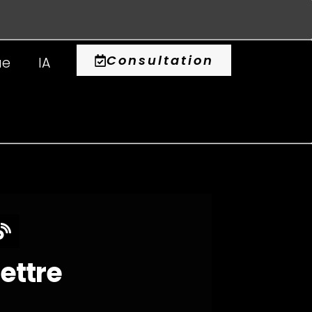
0
Consultation
ue
IA
lettre