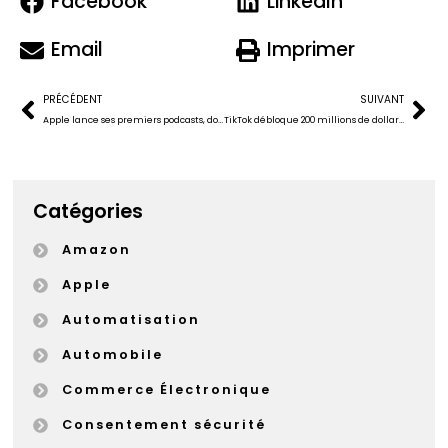
Facebook
LinkedIn
Email
Imprimer
PRÉCÉDENT
SUIVANT
Apple lance ses premiers podcasts, dont un bulletin d’information quotidien
TikTok débloque 200 millions de dollars pour payer ses stars
Catégories
Amazon
Apple
Automatisation
Automobile
Commerce Électronique
Consentement sécurité