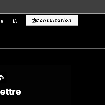
0
Consultation
ue
IA
lettre