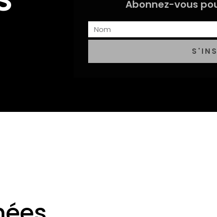
Abonnez-vous pou
S'IN
nées