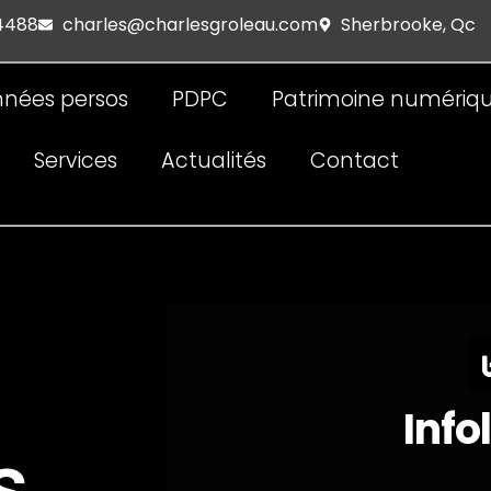
 4488
charles@charlesgroleau.com
Sherbrooke, Qc
nées persos
PDPC
Patrimoine numériq
Services
Actualités
Contact
Info
s