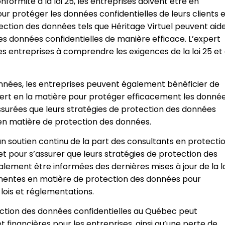
formité à la loi 25, les entreprises doivent être en
r protéger les données confidentielles de leurs clients 
ection des données tels que Héritage Virtuel peuvent aid
les données confidentielles de manière efficace. L’expert
es entreprises à comprendre les exigences de la loi 25 et
onnées, les entreprises peuvent également bénéficier de
pert en la matière pour protéger efficacement les donné
assurées que leurs stratégies de protection des données
e en matière de protection des données.
un soutien continu de la part des consultants en protecti
et pour s’assurer que leurs stratégies de protection des
lement être informées des dernières mises à jour de la l
tinentes en matière de protection des données pour
lois et réglementations.
otection des données confidentielles au Québec peut
 financières pour les entreprises, ainsi qu’une perte de