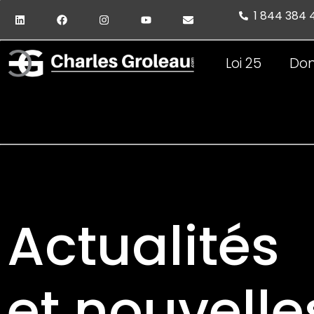
1 844 384
Loi 25
Don
Actualités
et nouvelle