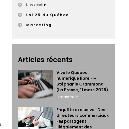
LinkedIn
Loi 25 du Québec
Marketing
Articles récents
Vive le Québec
numérique libre » –
Stéphanie Grammond
(La Presse, 11 mars 2025)
11 mars 2025
Enquête exclusive : Des
directeurs commerciaux
F&I partagent
s
illégalement des